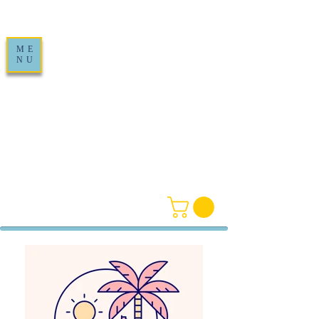
ME
NU