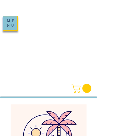
ME
NU