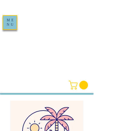
ME
NU