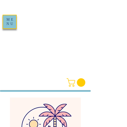
ME
NU