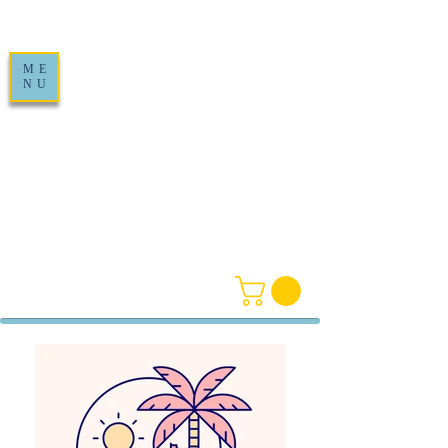
ME
NU