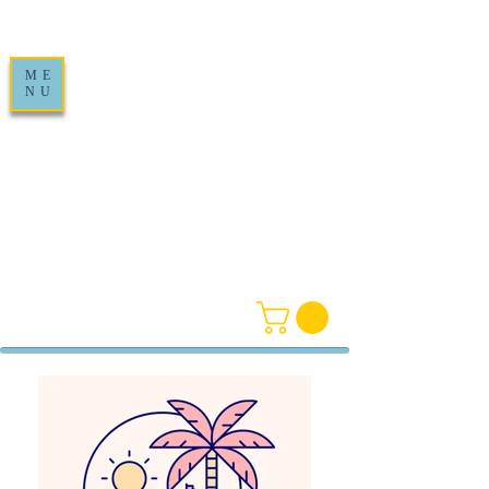
ME
NU