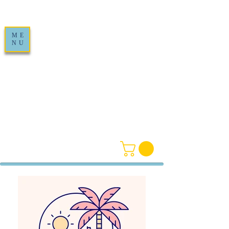
ME
NU