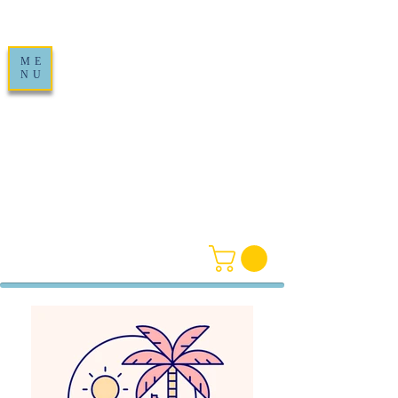
ME
NU