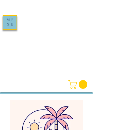
ME
NU