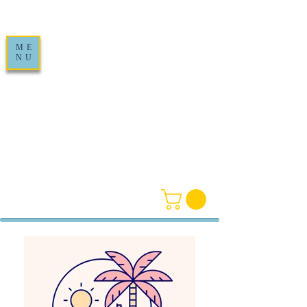
ME
NU