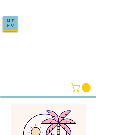
ME
NU