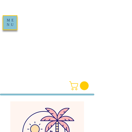
ME
NU