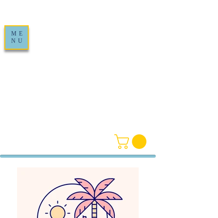
ME
NU