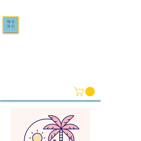
ME
NU