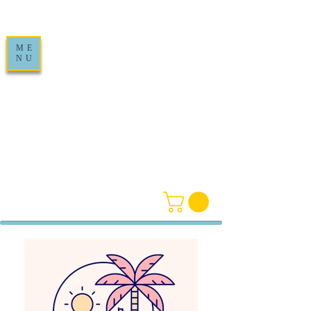
ME
NU