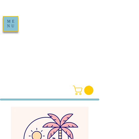
ME
NU