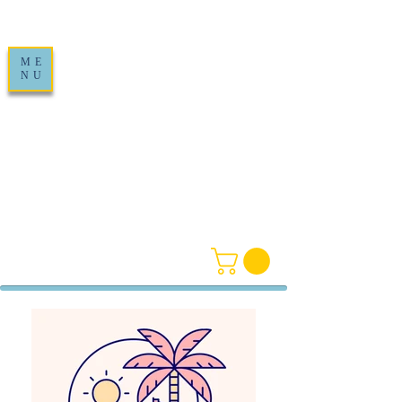
ME
NU