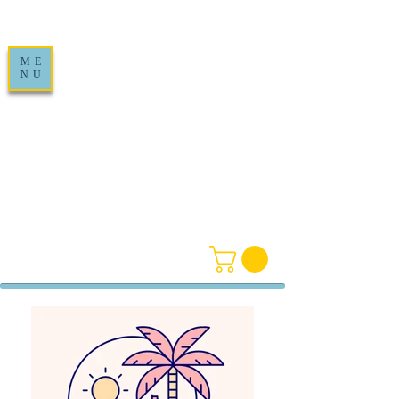
ME
NU