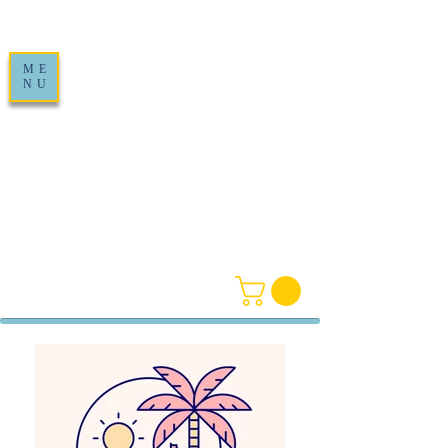
ME
NU