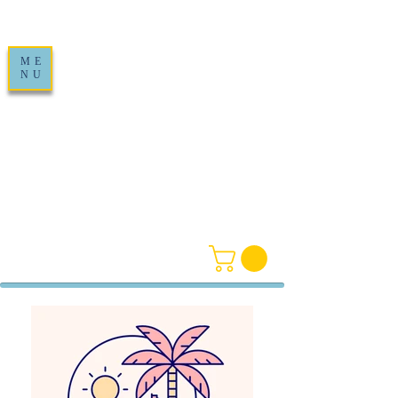
ME
NU