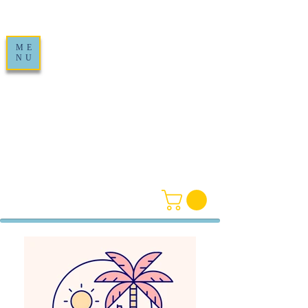
ME
NU