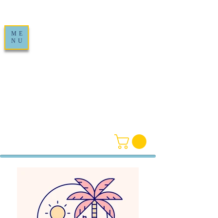
ME
NU