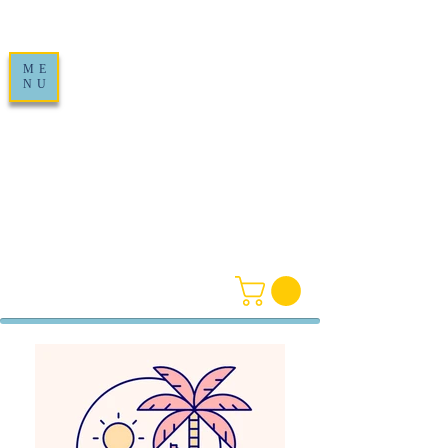
ME
NU