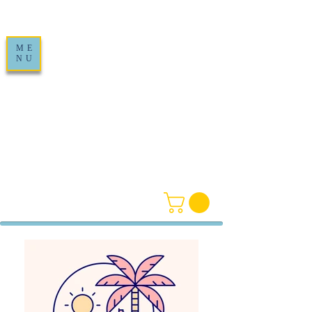
ME
NU