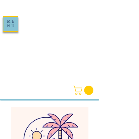
ME
NU