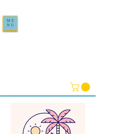
ME
NU