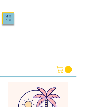
ME
NU