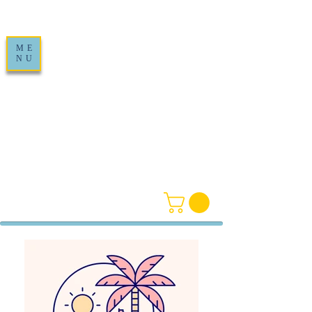
ME
NU