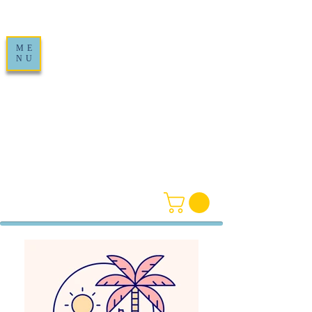
ME
NU