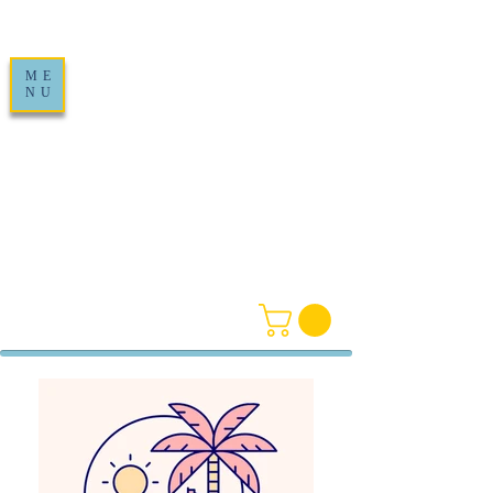
ME
NU