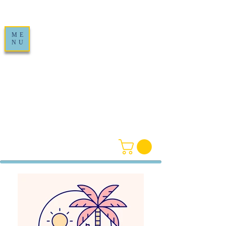
ME
NU