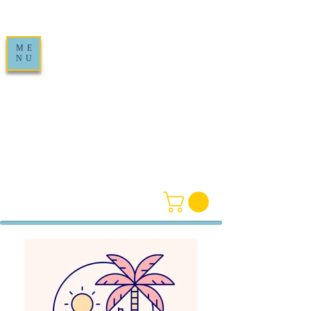
ME
NU