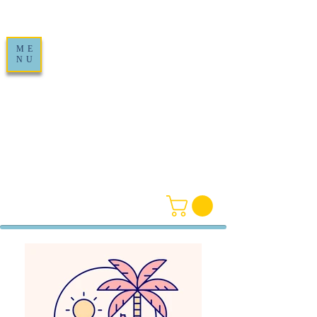
ME
NU