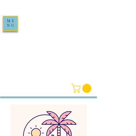
ME
NU