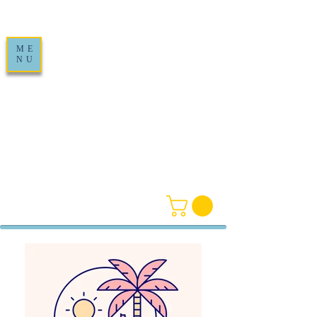
ME
NU