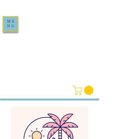
ME
NU