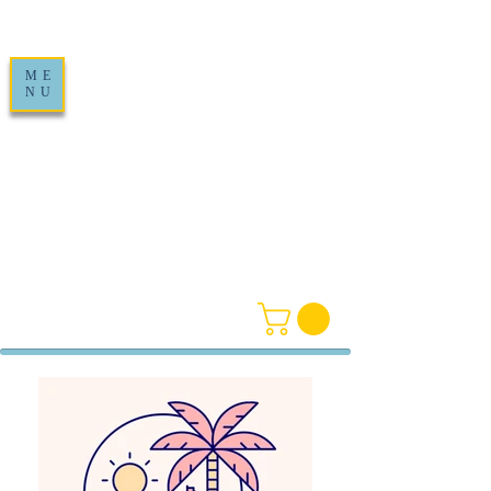
ME
NU