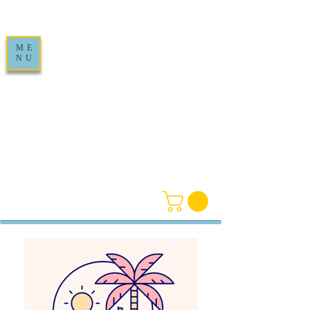
ME
NU