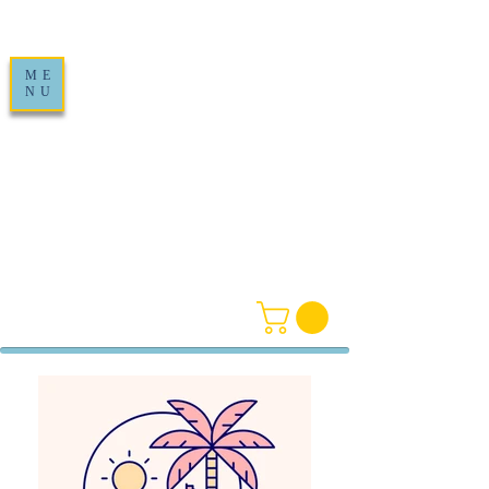
ME
NU