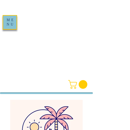
ME
NU