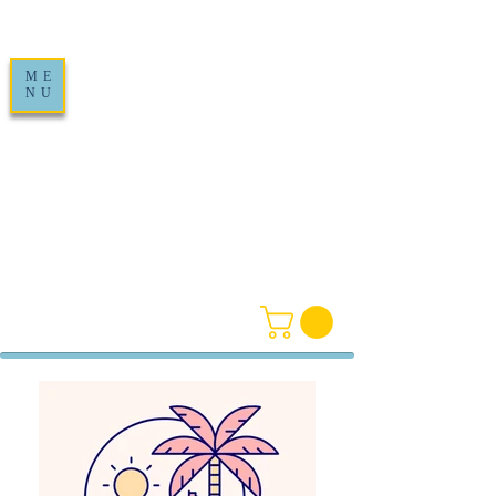
ME
NU