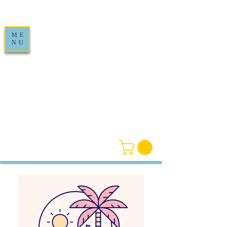
ME
NU