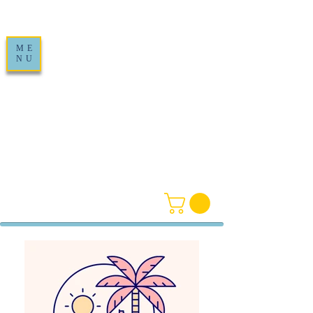
ME
NU