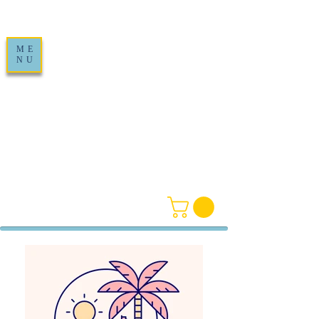
ME
NU