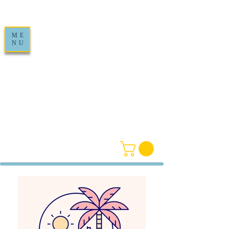
ME
NU