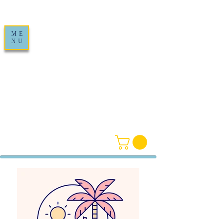
ME
NU