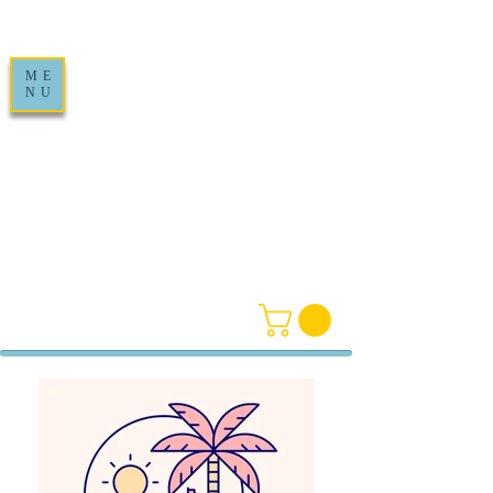
ME
NU