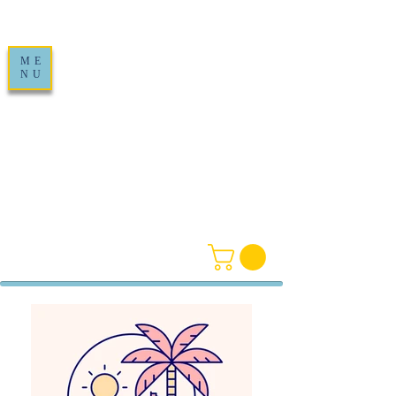
ME
NU